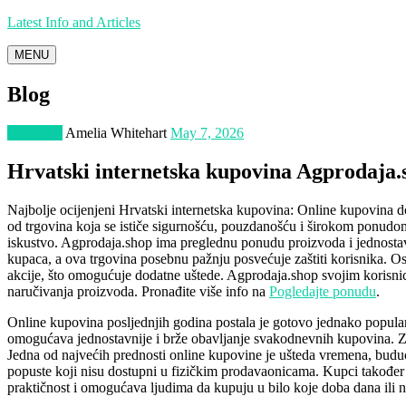
Latest Info and Articles
MENU
Blog
Shopping
Amelia Whitehart
May 7, 2026
Hrvatski internetska kupovina Agprodaja.
Najbolje ocijenjeni Hrvatski internetska kupovina: Online kupovina
od trgovina koja se ističe sigurnošću, pouzdanošću i širokom ponudo
iskustvo. Agprodaja.shop ima preglednu ponudu proizvoda i jednostava
kupaca, a ova trgovina posebnu pažnju posvećuje zaštiti korisnika. Os
akcije, što omogućuje dodatne uštede. Agprodaja.shop svojim korisnic
naručivanja proizvoda. Pronađite više info na
Pogledajte ponudu
.
Online kupovina posljednjih godina postala je gotovo jednako popular
omogućava jednostavnije i brže obavljanje svakodnevnih kupovina. Zah
Jedna od najvećih prednosti online kupovine je ušteda vremena, buduć
popuste koji nisu dostupni u fizičkim prodavaonicama. Kupci također 
praktičnost i omogućava ljudima da kupuju u bilo koje doba dana ili 