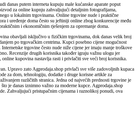
judi danas putem interneta kupuju male kućanske aparate poput
roizvod za online kupnju zahvaljujući detaljnim fotografijama,
ri nego u lokalnim trgovinama. Online trgovine nude i praktične
ora i uređenje doma često su jeftiniji online zbog konkurencije među
u praktičnim i ekonomičnim rješenjem za opremanje doma.
ina obavljali isključivo u fizičkim trgovinama, dok danas velik broj
hodanjem po trgovačkim centrima. Kupci posebno cijene mogućnost
 Internetske trgovine često nude niže cijene jer imaju manje troškove
rebno. Recenzije drugih korisnika također igraju važnu ulogu jer
line kupovina nastavlja rasti i privlačiti sve veći broj korisnika.
avan. Upravo zato Agprodaja.shop privlači sve više zadovoljnih kupaca
ode za dom, tehnologiju, dodatke i druge korisne artikle za
vanjem različitih stranica. Jedna od najvećih prednosti trgovine je
i, što je danas iznimno važno za moderne kupce. Agprodaja.shop
de. Zahvaljujući pristupačnim cijenama i raznolikoj ponudi, ova