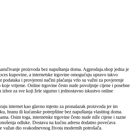
naručivanje proizvoda bez napuštanja doma. Agprodaja.shop jedna je
roces kupovine, a internetske trgovine omogućuju upravo takvo
podataka i provjereni načini plaćanja vrlo su važni za povjerenje
 koje vrijeme. Online trgovine često nude povoljnije cijene i posebne
izbor za sve koji žele sigurno i jednostavno iskustvo online
raju internet kao glavno mjesto za pronalazak proizvoda jer im
u, hranu ili kućanske potrepštine bez napuštanja vlastitog doma.
ma. Osim toga, internetske trgovine često nude niže cijene i razne
e donošenja odluke. Dostava na kućnu adresu dodatno povećava
taje važan dio svakodnevnog života modernih potrošača.