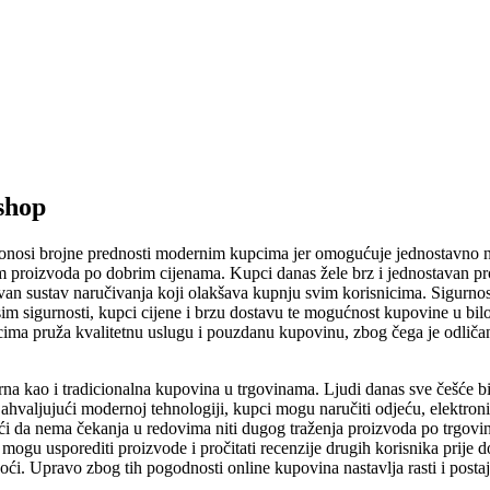
shop
 donosi brojne prednosti modernim kupcima jer omogućuje jednostavno 
m proizvoda po dobrim cijenama. Kupci danas žele brz i jednostavan p
n sustav naručivanja koji olakšava kupnju svim korisnicima. Sigurnost 
im sigurnosti, kupci cijene i brzu dostavu te mogućnost kupovine u bilo
ima pruža kvalitetnu uslugu i pouzdanu kupovinu, zbog čega je odličan 
na kao i tradicionalna kupovina u trgovinama. Ljudi danas sve češće bi
valjujući modernoj tehnologiji, kupci mogu naručiti odjeću, elektronik
i da nema čekanja u redovima niti dugog traženja proizvoda po trgovina
mogu usporediti proizvode i pročitati recenzije drugih korisnika prij
noći. Upravo zbog tih pogodnosti online kupovina nastavlja rasti i pos