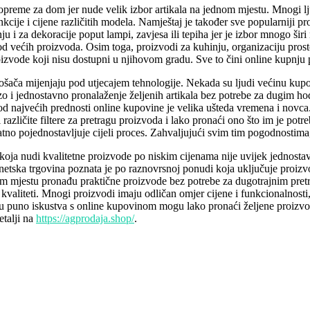
opreme za dom jer nude velik izbor artikala na jednom mjestu. Mnogi l
nkcije i cijene različitih modela. Namještaj je također sve popularniji p
u i za dekoracije poput lampi, zavjesa ili tepiha jer je izbor mnogo ši
d većih proizvoda. Osim toga, proizvodi za kuhinju, organizaciju prost
izvode koji nisu dostupni u njihovom gradu. Sve to čini online kupnj
šača mijenjaju pod utjecajem tehnologije. Nekada su ljudi većinu kupov
zo i jednostavno pronalaženje željenih artikala bez potrebe za dugim 
od najvećih prednosti online kupovine je velika ušteda vremena i novca.
različite filtere za pretragu proizvoda i lako pronaći ono što im je pot
 pojednostavljuje cijeli proces. Zahvaljujući svim tim pogodnostima, on
 koja nudi kvalitetne proizvode po niskim cijenama nije uvijek jednost
ernetska trgovina poznata je po raznovrsnoj ponudi koja uključuje proizv
jestu pronađu praktične proizvode bez potrebe za dugotrajnim pretraži
aliteti. Mnogi proizvodi imaju odličan omjer cijene i funkcionalnost
aju puno iskustva s online kupovinom mogu lako pronaći željene proizvo
etalji na
https://agprodaja.shop/
.