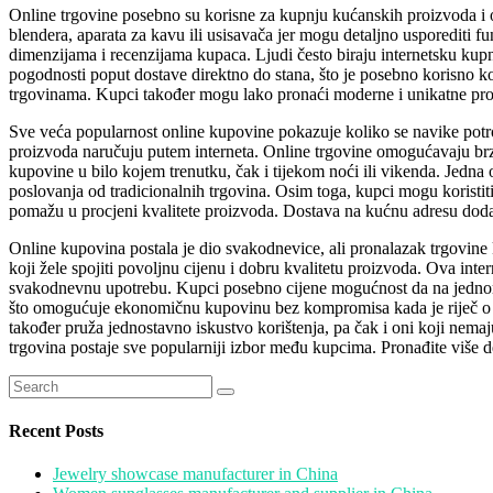
Online trgovine posebno su korisne za kupnju kućanskih proizvoda i 
blendera, aparata za kavu ili usisavača jer mogu detaljno usporediti fu
dimenzijama i recenzijama kupaca. Ljudi često biraju internetsku kupnj
pogodnosti poput dostave direktno do stana, što je posebno korisno ko
trgovinama. Kupci također mogu lako pronaći moderne i unikatne pro
Sve veća popularnost online kupovine pokazuje koliko se navike potro
proizvoda naručuju putem interneta. Online trgovine omogućavaju br
kupovine u bilo kojem trenutku, čak i tijekom noći ili vikenda. Jedna 
poslovanja od tradicionalnih trgovina. Osim toga, kupci mogu koristiti 
pomažu u procjeni kvalitete proizvoda. Dostava na kućnu adresu dodatno
Online kupovina postala je dio svakodnevice, ali pronalazak trgovine
koji žele spojiti povoljnu cijenu i dobru kvalitetu proizvoda. Ova int
svakodnevnu upotrebu. Kupci posebno cijene mogućnost da na jednom m
što omogućuje ekonomičnu kupovinu bez kompromisa kada je riječ o kv
također pruža jednostavno iskustvo korištenja, pa čak i oni koji nem
trgovina postaje sve popularniji izbor među kupcima. Pronađite više d
Search
for:
Recent Posts
Jewelry showcase manufacturer in China