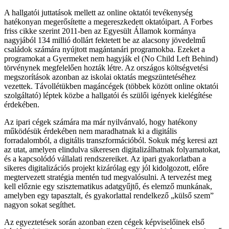
A hallgatói juttatások mellett az online oktatói tevékenység
hatékonyan megerősítette a megereszkedett oktatóipart. A Forbes
friss cikke szerint 2011-ben az Egyesült Államok kormánya
nagyjából 134 millió dollárt fektetett be az alacsony jövedelmű
családok számára nyújtott magántanári programokba. Ezeket a
programokat a Gyermeket nem hagyják el (No Child Left Behind)
törvénynek megfelelően hozták létre. Az országos költségvetési
megszorítások azonban az iskolai oktatás megszüntetéséhez
vezettek. Távollétükben magáncégek (többek között online oktatói
szolgáltató) léptek közbe a hallgatói és szülői igények kielégítése
érdekében.
Az ipari cégek számára ma már nyilvánvaló, hogy hatékony
működésük érdekében nem maradhatnak ki a digitális
forradalomból, a digitális transzformációból. Sokuk még keresi azt
az utat, amelyen elindulva sikeresen digitalizálhatnak folyamatokat,
és a kapcsolódó vállalati rendszereiket. Az ipari gyakorlatban a
sikeres digitalizációs projekt kizárólag egy jól kidolgozott, előre
megtervezett stratégia mentén tud megvalósulni. A tervezést meg
kell előznie egy szisztematikus adatgyűjtő, és elemző munkának,
amelyben egy tapasztalt, és gyakorlattal rendelkező „külső szem”
nagyon sokat segíthet.
Az egyeztetések során azonban ezen cégek képviselőinek első