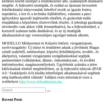
kérdései között szerepel a rendelkezésre álló, szakképzett munkaerő
megléte. A fejlesztési stratégiák, és ezáltal az újonnan bevezetett
felnőttoktatási irányvonalak lehetővé teszik az igazán fontos,
naprakész, a kor és a technika fejlődéséhez, valamint a piaci
igényekhez igazodó legfrissebb elméleti, és gyakorlati tudás
elsajátítását a képzésben résztvevőink részére. A jelenlegi gazdasági
növekedés csak akkor válik fenntarthatóvá, ha a fejlesztésekkel, a
korszerű szakmai tudás átadásával, és az új stratégiák
alkalmazásával egy versenyképes egységet tudunk alkotni.
MODELLO Módszertani és Képzési Intézet, vizsgaközpont,
nyelvvizsgahely: Új irányt és lendületet adunk a jövődnek Magas
szintű szakértői, módszertani, képzési (felnőttképzési, tovább-, és
átképzési), valamint vizsgáztatási szolgáltatásokkal segítjük
partnereinket (vállalatokat, állami-, önkormányzati-, és további
intézményeket, magánszemélyeket). Ügyfeleink számára a jelen
kihívásainak történő megfelelésben, az új fejlesztési irányok (IPAR
4.0 / Szakképzés 4.0) kínálta lehetőségek alkalmazásával segítünk
még hatékonyabbá válniuk! Találjon extra információ ezen a
webhelyen
http://www.felnottkepzes.hu/
Search
for:
Recent Posts