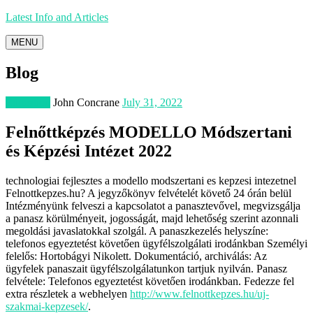
Latest Info and Articles
MENU
Blog
Education
John Concrane
July 31, 2022
Felnőttképzés MODELLO Módszertani
és Képzési Intézet 2022
technologiai fejlesztes a modello modszertani es kepzesi intezetnel
Felnottkepzes.hu? A jegyzőkönyv felvételét követő 24 órán belül
Intézményünk felveszi a kapcsolatot a panasztevővel, megvizsgálja
a panasz körülményeit, jogosságát, majd lehetőség szerint azonnali
megoldási javaslatokkal szolgál. A panaszkezelés helyszíne:
telefonos egyeztetést követően ügyfélszolgálati irodánkban Személyi
felelős: Hortobágyi Nikolett. Dokumentáció, archiválás: Az
ügyfelek panaszait ügyfélszolgálatunkon tartjuk nyilván. Panasz
felvétele: Telefonos egyeztetést követően irodánkban. Fedezze fel
extra részletek a webhelyen
http://www.felnottkepzes.hu/uj-
szakmai-kepzesek/
.